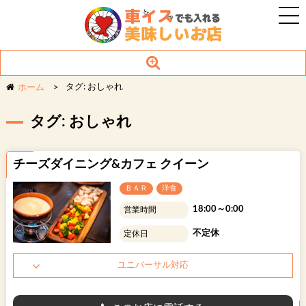
タグ: おしゃれ
ホーム
ジャンルから探す
用途から探す
タグ: おしゃれ
しゃぶしゃ
スペイン料
スナック
焼肉
ぶ
理
チーズダイニング&カフェ クイーン
ジンギスカ
スープカレ
ＢＡＲ
カフェ
ン
ー
ＢＡＲ
洋食
18:00～0:00
営業時間
イタリアン
ラウンジ
スイーツ
洋食
不定休
定休日
ガールズバ
ハンバーグ
ショー
カクテル
ー
ユニバーサル対応
和食
居酒屋
焼き鳥
道産食材