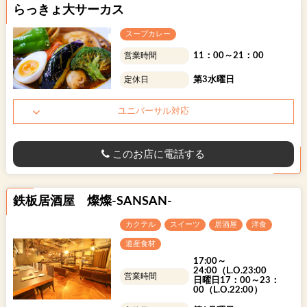
らっきょ大サーカス
スープカレー
11：00～21：00
営業時間
第3水曜日
定休日
ユニバーサル対応
このお店に電話する
鉄板居酒屋 燦燦-SANSAN-
カクテル
スイーツ
居酒屋
洋食
道産食材
17:00～
24:00（L.O.23:00
営業時間
日曜日17：00～23：
00（L.O.22:00）