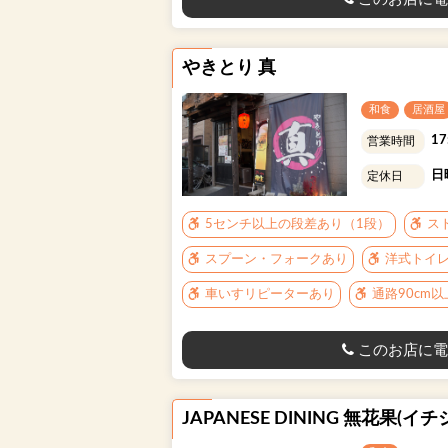
やきとり 真
和食
居酒屋
17
営業時間
日
定休日
5センチ以上の段差あり（1段）
ス
スプーン・フォークあり
洋式トイ
車いすリピーターあり
通路90cm
このお店に電
JAPANESE DINING 無花果(イチ