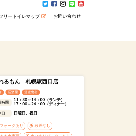
お問い合わせ
フリートイレマップ
ＢＡＲ
れるもん 札幌駅西口店
ラウンジ
食
居酒屋
道産食材
カクテル
11：30～14：00（ランチ）
業時間
17：00～24：00（ディナー）
道産食材
日曜日、祝日
休日
フォークあり
段差なし