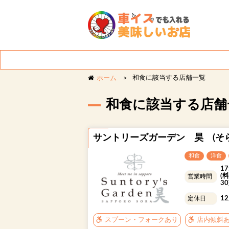
和食に該当する店舗一覧
ホーム
ジャンルから探す
和食に該当する店舗
スナック
しゃぶ
サントリーズガーデン 昊 (そら
カフェ
ジンギ
和食
洋食
スイーツ
洋食
17
(料
営業時間
30
ガールズバー
和食
1
定休日
スプーン・フォークあり
店内傾斜
ユニバーサル対応状況から