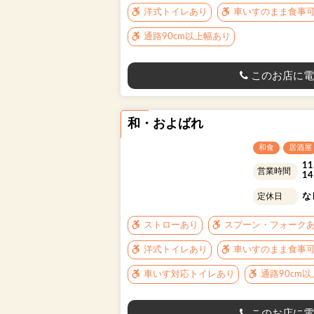
洋式トイレあり
車いすのまま食事
通路90cm以上幅あり
このお店に電
和・およばれ
和食
居酒屋
1
営業時間
1
な
定休日
ストローあり
スプーン・フォーク
洋式トイレあり
車いすのまま食事
車いす対応トイレあり
通路90cm
このお店に電