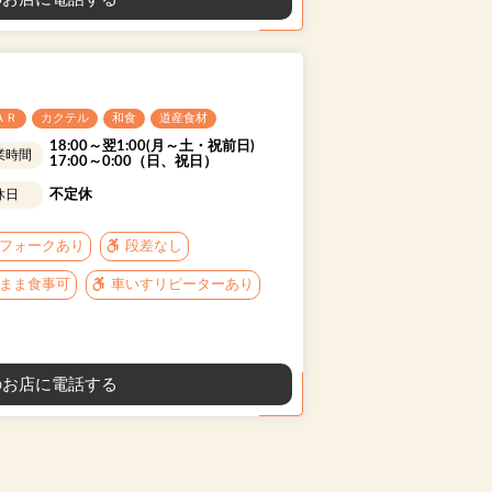
ＡＲ
カクテル
和食
道産食材
18:00～翌1:00(月～土・祝前日)
業時間
17:00～0:00（日、祝日）
不定休
休日
フォークあり
段差なし
まま食事可
車いすリピーターあり
お店に電話する