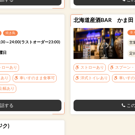
北海道産酒BAR かま田
Ｂ
焼き鳥
:30～24:00(ラストオーダー23:00)
営
曜日
定
トローあり
ストローあり
スプーン・
レあり
車いすのまま食事可
洋式トイレあり
車いすの
以上幅あり
話する
この
ジク)