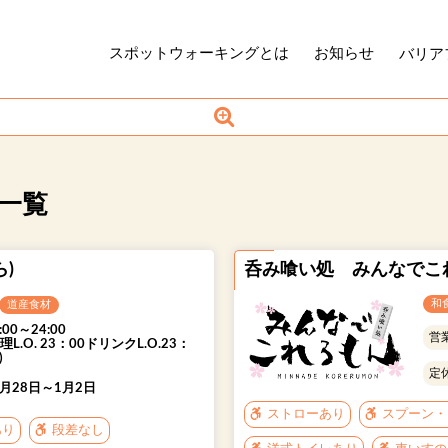
スポットウォーキングとは
お知らせ
バリア
用途から探す
一覧
しゃぶ
焼肉
スペイン料理
)
呑み喰い処 みんなでこ
スカン
スープカレー
イタリアン
和
道産食材
ハンバーグ
ショー
:00～24:00
営
理L.O. 23：00ドリンクL.O.23：
)
居酒屋
焼き鳥
定
2月28日～1月2日
ストローあり
スプーン・
あり
段差なし
探す