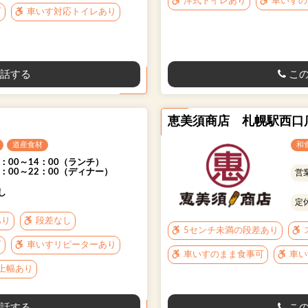
洋式トイレあり
車いすの
可
車いす対応トイレあり
話する
この
恵美須商店 札幌駅西口
道産食材
和
1：00～14：00（ランチ）
4：00～22：00（ディナー）
営
し
定
あり
段差なし
5センチ未満の段差あり
可
車いすリピーターあり
車いすのまま食事可
車い
以上幅あり
話する
この