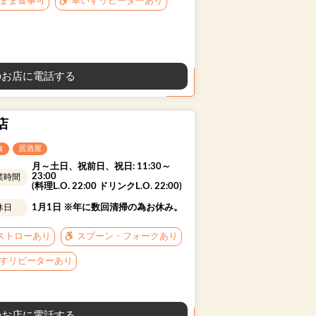
まま食事可
車いすリピーターあり
お店に電話する
店
食
居酒屋
月～土日、祝前日、祝日: 11:30～
23:00
業時間
(料理L.O. 22:00 ドリンクL.O. 22:00)
1月1日 ※年に数回清掃の為お休み。
休日
ストローあり
スプーン・フォークあり
すリピーターあり
お店に電話する